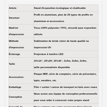
Article
Stand d'exposition écologique et réutilisable
Profil en aluminium, plus de 25 types de profils en
Structure
aluminium et accessoires
Matériel
Tissu 100% polyester / PVC, sécurité pour exposition
d'impression
utilisée
Méthode
Sublimation de teinte claire de haute qualité ou
d'impression
impression UV
Éclairage
Projecteur à lumière LED
10'x10 ', 20'x20', 20'x40 ', 3x3m, 3x6m, 3x9m,
Taille
taille personnalisée disponible
Plaque MDF, série de comptoirs, série de présentoirs,
Accessoires
tapis, meubles, etc.
Emballage
Film + carton / caisse de transport en bois avec roues
Nous avons une équipe de conception professionnelle
Conception
pour vous aider à concevoir votre propre stand
Capacité de
Nous sommes une usine et pouvons bien gérer le