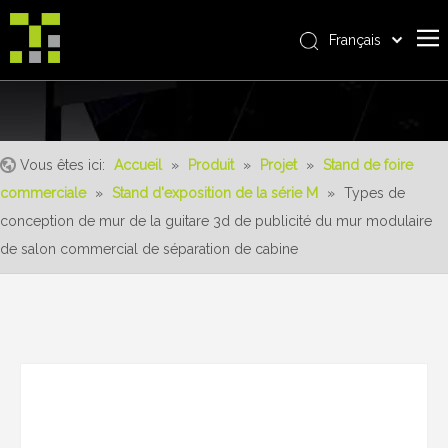
Français
Bahasa indonesia
Accueil
العربية
Italiano
À propos de nous
日本語
Vous êtes ici:
Accueil
»
Produit
»
Projet
»
Stand de foire
Produit
Pусский
commerciale
»
Stand d'exposition de la série M
»
Types de
Realisations
Nederlands
conception de mur de la guitare 3d de publicité du mur modulaire
Português
Un service
de salon commercial de séparation de cabine
Deutsch
avantages
Español
Nouvelles
简体中文
English
Contactez-nous