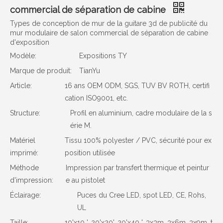
commercial de séparation de cabine
Types de conception de mur de la guitare 3d de publicité du
mur modulaire de salon commercial de séparation de cabine
d'exposition
Modèle:
Expositions TY
Marque de produit:
TianYu
Article:
16 ans OEM ODM, SGS, TUV BV ROTH, certifi
cation ISO9001, etc.
Structure:
Profil en aluminium, cadre modulaire de la s
érie M.
Matériel
Tissu 100% polyester / PVC, sécurité pour ex
imprimé:
position utilisée
Méthode
Impression par transfert thermique et peintur
d'impression:
e au pistolet
Éclairage:
Puces du Cree LED, spot LED, CE, Rohs,
UL
Taille:
10'x10 ', 20'x20', 20'x40 ', 3x3m, 3x6m, 3x9m, t