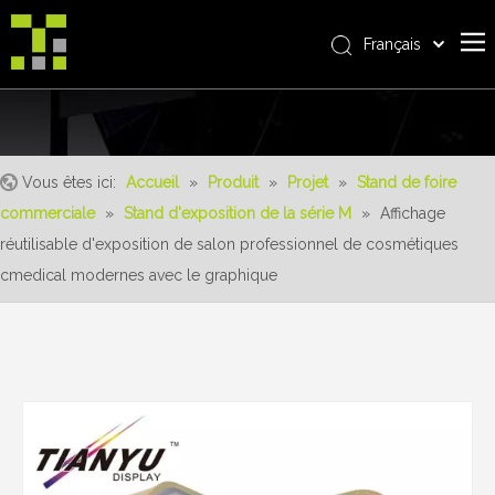
Français
Bahasa indonesia
Accueil
العربية
Italiano
À propos de nous
日本語
Vous êtes ici:
Accueil
»
Produit
»
Projet
»
Stand de foire
Produit
Pусский
commerciale
»
Stand d'exposition de la série M
»
Affichage
Realisations
Nederlands
réutilisable d'exposition de salon professionnel de cosmétiques
Português
Un service
cmedical modernes avec le graphique
Deutsch
avantages
Español
Nouvelles
简体中文
English
Contactez-nous