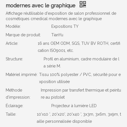
modernes avec le graphique
Affichage réutilisable d'exposition de salon professionnel de
cosmétiques cmedical modernes avec le graphique
Modèle:
Expositions TY
Marque de produit:
TianYu
Article:
16 ans OEM ODM, SGS, TUV BV ROTH, certifi
cation ISO9001, etc.
Structure:
Profil en aluminium, cadre modulaire de l
a série M.
Matériel imprimé:
Tissu 100% polyester / PVC, sécurité pour e
xposition utilisée
Méthode
Impression par transfert thermique et peintu
d'impression:
re au pistolet
Éclairage:
Projecteur à lumière LED
Taille:
10'x10 ', 20'x20', 20'x40 ', 3x3m, 3x6m, 3x9m, t
aille personnalisée disponible