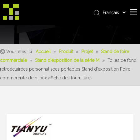
Français
Bahasa indonesia
Accueil
العربية
Italiano
À propos de nous
日本語
Vous êtes ici:
Accueil
»
Produit
»
Projet
»
Stand de foire
Produit
Pусский
commerciale
»
Stand d'exposition de la série M
»
Toiles de fond
Realisations
Nederlands
rétroéclairées personnalisées portables Stand d'exposition Foire
Português
Un service
commerciale de bijoux affiche des fournitures
Deutsch
avantages
Español
Nouvelles
简体中文
English
Contactez-nous