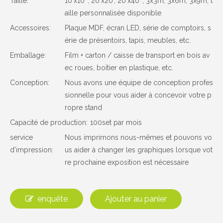
Taille:
10'x10 ', 20'x20', 20'x40 ', 3x3m, 3x6m, 3x9m, t
aille personnalisée disponible
Accessoires:
Plaque MDF, écran LED, série de comptoirs, s
érie de présentoirs, tapis, meubles, etc.
Emballage:
Film + carton / caisse de transport en bois av
ec roues, boîtier en plastique, etc.
Conception:
Nous avons une équipe de conception profes
sionnelle pour vous aider à concevoir votre p
ropre stand
Capacité de production:
100set par mois
service
Nous imprimons nous-mêmes et pouvons vo
d'impression:
us aider à changer les graphiques lorsque vot
re prochaine exposition est nécessaire
enquête
Ajouter au panier