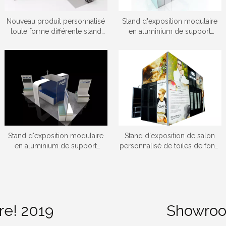
Nouveau produit personnalisé
Stand d'exposition modulaire
toute forme différente stand
en aluminium de support
d'exposition de système de
d'exposition pliable de la
série M
coutume 3x3
Stand d'exposition modulaire
Stand d'exposition de salon
en aluminium de support
personnalisé de toiles de fond
d'exposition pliable de la
standard moderne 30x20ft
coutume 3x3
pour Expo
re! 2019
Showroom