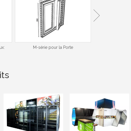
ux:
M-série pour la Porte
Petit connec
ts