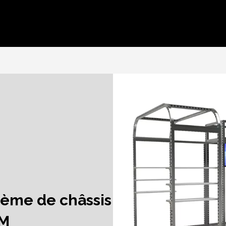
stème de châssis
 M