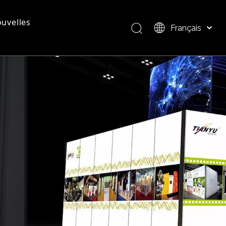
uvelles
Français
Bahasa indonesia
العربية
questions - réponses
Présentation du produit
Italiano
日本語
Pусский
Nederlands
Português
Deutsch
Español
简体中文
English