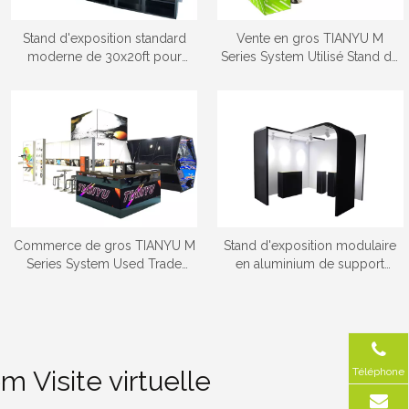
Stand d'exposition standard
Vente en gros TIANYU M
moderne de 30x20ft pour
Series System Utilisé Stand de
l'exposition
Salon Stand de Toile de Fond
À ​​Vendre
Commerce de gros TIANYU M
Stand d'exposition modulaire
Series System Used Trade
en aluminium de support
Show Booth custom indoor
d'exposition pliable de la
led screen wall
coutume 3x3
Téléphone
 Visite virtuelle