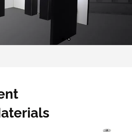
ent
aterials