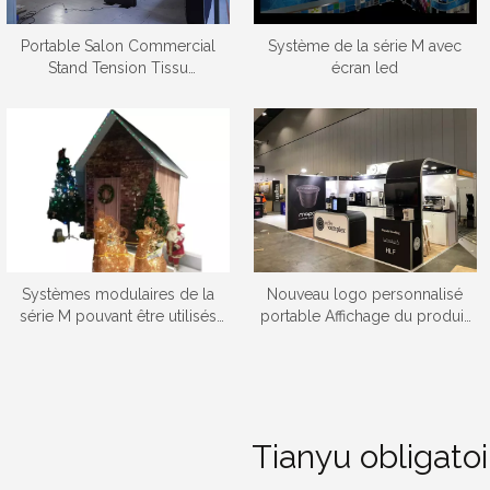
Portable Salon Commercial
Système de la série M avec
Stand Tension Tissu
écran led
Événement Toile de Fond Shell
Schéma Exposition Stand
Affichage Mur
Systèmes modulaires de la
Nouveau logo personnalisé
série M pouvant être utilisés
portable Affichage du produit
comme maisons de Noël,
Led signe moderne stand
châteaux et cabines
d'exposition Stand de stand
d'exposition personnalisées
Tianyu obligatoi