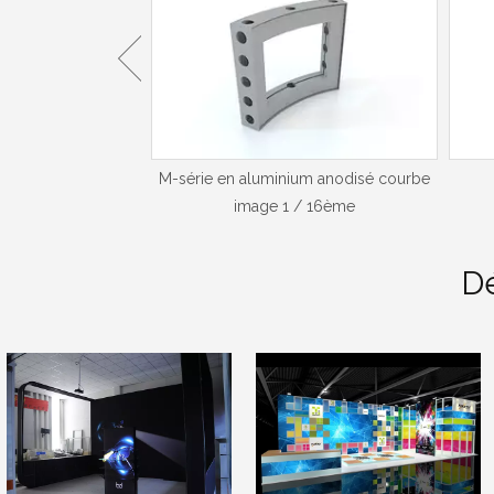
ium anodisé cadre
M-série en aluminium anodisé courbe
rbé
image 1 / 16ème
D