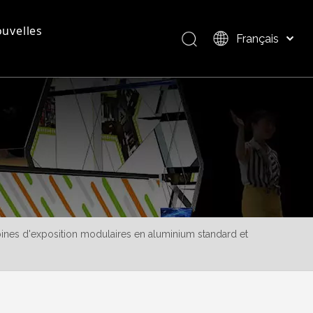
uvelles
Français
Bahasa indonesia
العربية
questions - réponses
Présentation du produit
Italiano
日本語
Pусский
Nederlands
Português
Deutsch
Español
ines d'exposition modulaires en aluminium standard et
简体中文
English