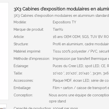
3X3 Cabines d'exposition modulaires en alum
3X3 Cabines d'exposition modulaires en aluminium standard
Modèle:
Expositions TY
Marque de produit:
TianYu
Article:
16 ans OEM ODM, SGS, TUV BV ROTH,
Structure:
Profil en aluminium, cadre modulair
Matériel imprimé:
Tissu 100% polyester / PVC, sécurit
Méthode d'impression:
Impression par transfert thermique e
Éclairage:
Puces du Cree LED, spot LED, CE, 
Taille:
10'x10 ', 20'x20', 20'x40 ', 3x3m, 3
Accessoires:
Plaque MDF, écran LED, série de com
Emballage:
Film + carton / caisse de transport e
Conception:
Nous avons une équipe de conception 
opre stand
Capacité de production:
100set par mois