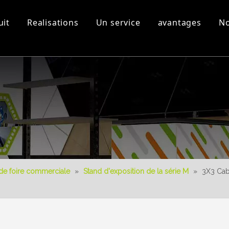
uit
Realisations
Un service
avantages
No
s
Equipement d'atelier et
Vidéos 3D
Nouveau produit
Télécharger
Conception 3D
de foire commerciale
»
Stand d'exposition de la série M
»
3X3 Cab