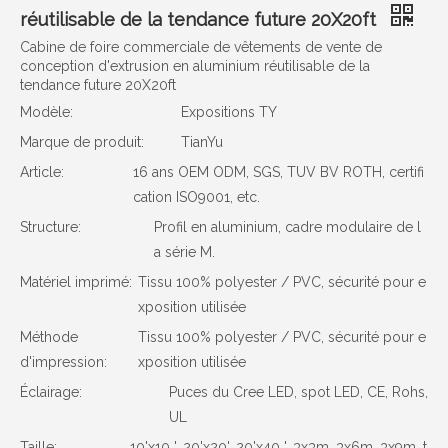
réutilisable de la tendance future 20X20ft
Cabine de foire commerciale de vêtements de vente de
conception d'extrusion en aluminium réutilisable de la
tendance future 20X20ft
Modèle:
Expositions TY
Marque de produit:
TianYu
Article:
16 ans OEM ODM, SGS, TUV BV ROTH, certifi
cation ISO9001, etc.
Structure:
Profil en aluminium, cadre modulaire de l
a série M.
Matériel imprimé:
Tissu 100% polyester / PVC, sécurité pour e
xposition utilisée
Méthode
Tissu 100% polyester / PVC, sécurité pour e
d'impression:
xposition utilisée
Éclairage:
Puces du Cree LED, spot LED, CE, Rohs,
UL
Taille:
10'x10 ', 20'x20', 20'x40 ', 3x3m, 3x6m, 3x9m, t