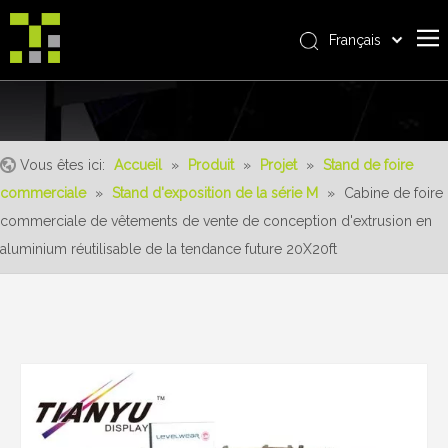
Français
Bahasa indonesia
Accueil
العربية
Italiano
À propos de nous
日本語
Vous êtes ici:
Accueil
»
Produit
»
Projet
»
Stand de foire
Produit
Pусский
commerciale
»
Stand d'exposition de la série M
»
Cabine de foire
Realisations
Nederlands
commerciale de vêtements de vente de conception d'extrusion en
Português
Un service
aluminium réutilisable de la tendance future 20X20ft
Deutsch
avantages
Español
Nouvelles
简体中文
English
Contactez-nous