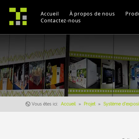
Accueil
À propos de nous
Prod
Contactez-nous
Profil de la société
Projet
Commerce équitable
certificats
Vidéos pédagogique
un événement
Vous êtes ici:
Accueil
»
Projet
»
Système d'exposi