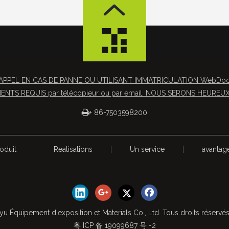
APPEL EN CAS DE PANNE OU UTILISANT IMMATRICULATION WebDocs 
NTS REQUIS par télécopieur ou par email. NOUS SERONS HEUREUX 

+ 86-7503598200
oduit
|
Realisations
|
Un service
|
avantag
yu Équipement d'exposition et Materials Co., Ltd. Tous droits réservé
粤 ICP 备 19099687 号 -2