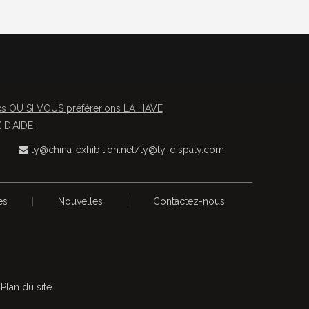
OU SI VOUS préférerions LA HAVE
D'AIDE!
ty@china-exhibition.net
/
ty@ty-dispaly.com

es
|
Nouvelles
|
Contactez-nous
s
Plan du site