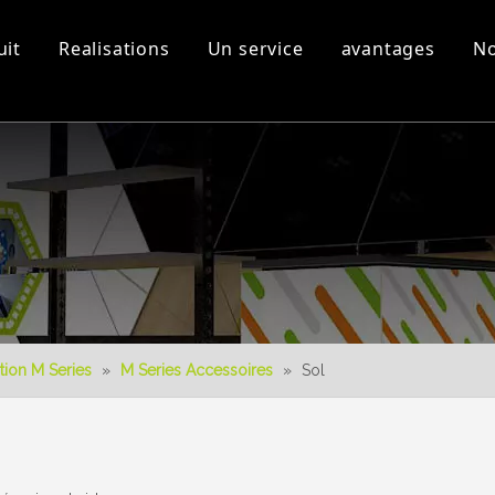
uit
Realisations
Un service
avantages
No
s
Equipement d'atelier et
Vidéos 3D
Nouveau produit
Télécharger
Conception 3D
tion M Series
»
M Series Accessoires
»
Sol