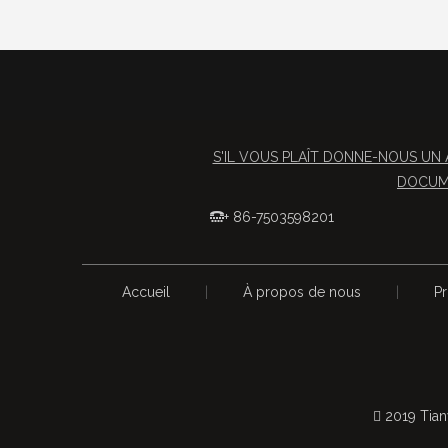
S'IL VOUS PLAÎT DONNE-NOUS UN 
DOCUME
+ 86-7503598201

Accueil
|
À propos de nous
|
Pr
 2019 Tian