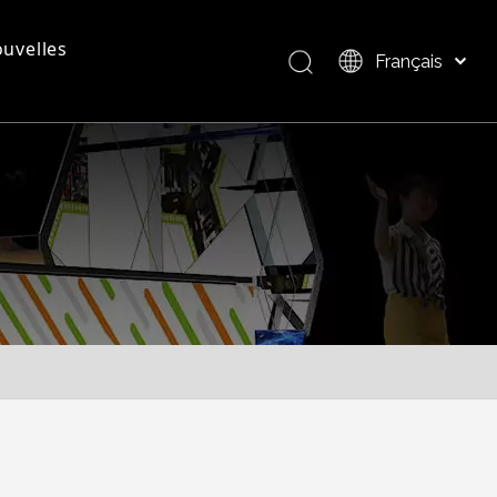
uvelles
Français
Bahasa indonesia
العربية
questions - réponses
Présentation du produit
Italiano
日本語
Pусский
Nederlands
Português
Deutsch
Español
简体中文
English