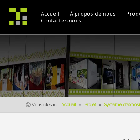
Accueil
À propos de nous
Prod
Contactez-nous
Profil de la société
Projet
Commerce équitable
certificats
Vidéos pédagogique
un événement
Vous êtes ici:
Accueil
»
Projet
»
Système d'exposi