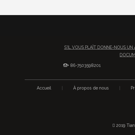
S'IL VOUS PLAÎT DONNE-NOUS UN 
DOCUME
+ 86-7503598201

Accueil
|
À propos de nous
|
Pr
 2019 Tian