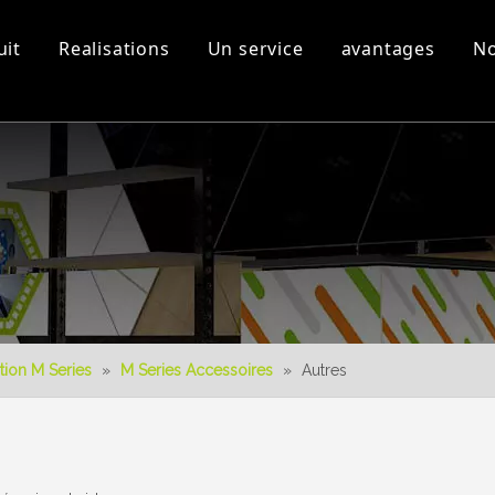
uit
Realisations
Un service
avantages
No
s
Equipement d'atelier et
Vidéos 3D
Nouveau produit
Télécharger
Conception 3D
tion M Series
»
M Series Accessoires
»
Autres