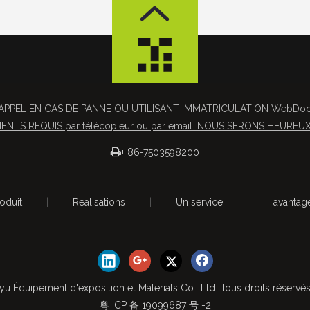
APPEL EN CAS DE PANNE OU UTILISANT IMMATRICULATION WebDocs 
NTS REQUIS par télécopieur ou par email. NOUS SERONS HEUREUX 

+ 86-7503598200
oduit
|
Realisations
|
Un service
|
avantag
yu Équipement d'exposition et Materials Co., Ltd. Tous droits réservé
粤 ICP 备 19099687 号 -2