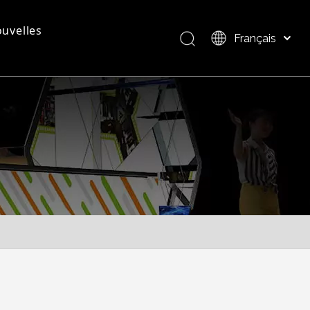
uvelles
Français
Bahasa indonesia
العربية
questions - réponses
Présentation du produit
Italiano
日本語
Pусский
Nederlands
Português
Deutsch
Español
简体中文
English