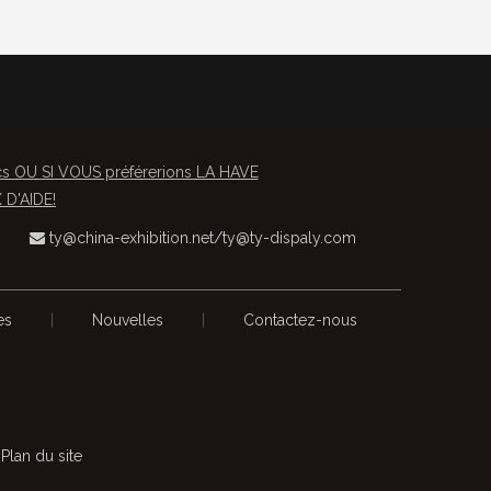
OU SI VOUS préférerions LA HAVE
D'AIDE!
ty@china-exhibition.net
/
ty@ty-dispaly.com

es
|
Nouvelles
|
Contactez-nous
s
Plan du site