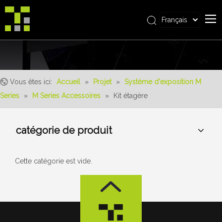
Français
Bahasa indonesia
Accueil
العربية
Italiano
À propos de nous
日本語
Vous êtes ici:
Accueil
»
Projet
»
Système d'exposition M
Produit
Pусский
Series
»
M Series Accessoires
»
Kit étagère
Realisations
Nederlands
Português
Un service
catégorie de produit
Deutsch
avantages
Español
Nouvelles
简体中文
Cette catégorie est vide.
English
Contactez-nous