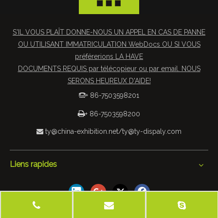
S'IL VOUS PLAÎT DONNE-NOUS UN APPEL EN CAS DE PANNE
OU UTILISANT IMMATRICULATION WebDocs OU SI VOUS
préférerions LA HAVE
DOCUMENTS REQUIS par télécopieur ou par email. NOUS
SERONS HEUREUX D'AIDE!
+ 86-7503598201


+ 86-7503598200
ty@china-exhibition.net
/
ty@ty-dispaly.com

Liens rapides
 2019 Tianyu Équipement d'exposition et Materials Co., Ltd.