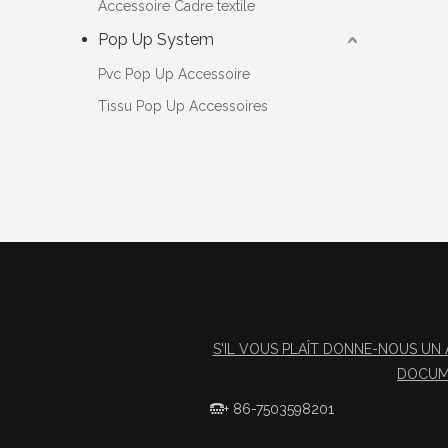
Accessoire Cadre textile
Pop Up System
Pvc Pop Up Accessoire
Tissu Pop Up Accessoires
S'IL VOUS PLAÎT DONNE-NOUS UN 
DOCUME
+ 86-7503598201
