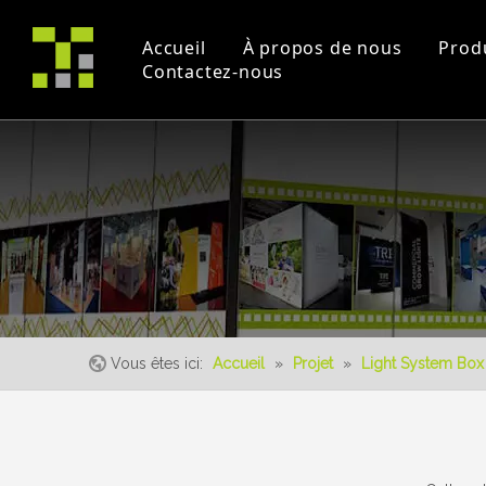
Accueil
À propos de nous
Prod
Contactez-nous
Profil de la société
Projet
Commerce équitable
certificats
Vidéos pédagogique
un événement
Vous êtes ici:
Accueil
»
Projet
»
Light System Box