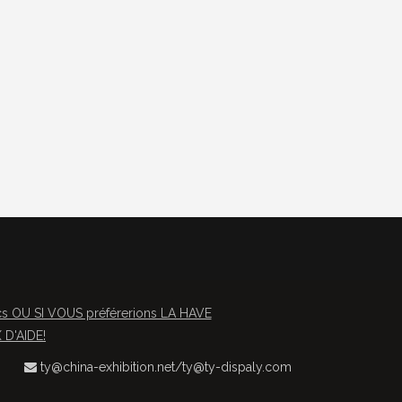
OU SI VOUS préférerions LA HAVE
D'AIDE!
ty@china-exhibition.net
/
ty@ty-dispaly.com
