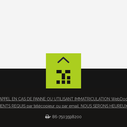
APPEL EN CAS DE PANNE OU UTILISANT IMMATRICULATION WebDocs 
NTS REQUIS par télécopieur ou par email. NOUS SERONS HEUREUX 

+ 86-7503598200