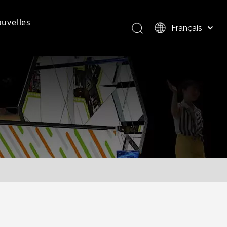
uvelles
Français
Bahasa indonesia
العربية
questions - réponses
Présentation du produit
Italiano
日本語
Pусский
Nederlands
Português
Deutsch
Español
简体中文
English