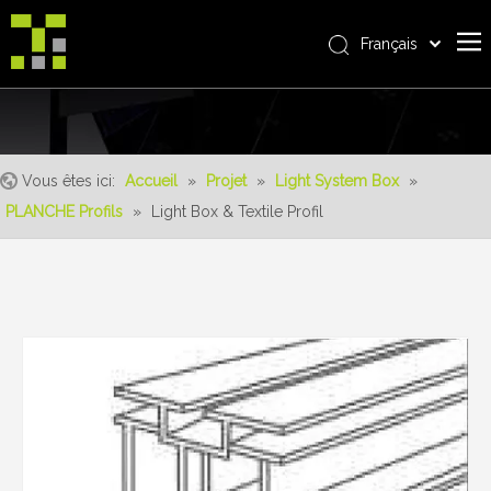
Français
Bahasa indonesia
Accueil
العربية
Italiano
À propos de nous
日本語
Vous êtes ici:
Accueil
»
Projet
»
Light System Box
»
Produit
Pусский
PLANCHE Profils
»
Light Box & Textile Profil
Realisations
Nederlands
Português
Un service
Deutsch
avantages
Español
Nouvelles
简体中文
English
Contactez-nous