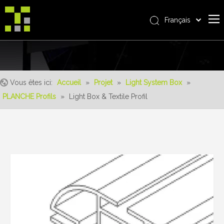
Français
Bahasa indonesia
Accueil
العربية
Italiano
À propos de nous
日本語
Vous êtes ici:
Accueil
»
Projet
»
Light System Box
»
Produit
Pусский
PLANCHE Profils
»
Light Box & Textile Profil
Realisations
Nederlands
Português
Un service
Deutsch
avantages
Español
Nouvelles
简体中文
English
Contactez-nous