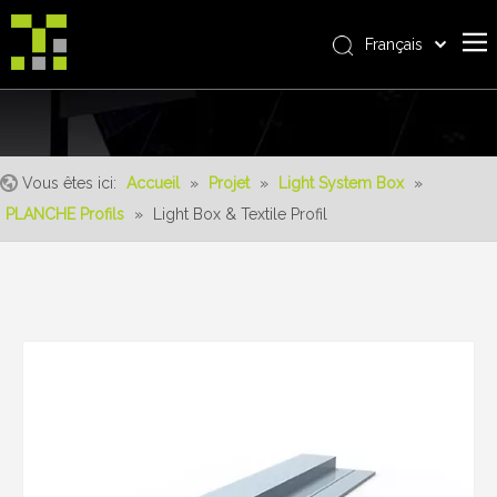
Français
Bahasa indonesia
Accueil
العربية
Italiano
À propos de nous
日本語
Vous êtes ici:
Accueil
»
Projet
»
Light System Box
»
Produit
Pусский
PLANCHE Profils
»
Light Box & Textile Profil
Realisations
Nederlands
Português
Un service
Deutsch
avantages
Español
Nouvelles
简体中文
English
Contactez-nous