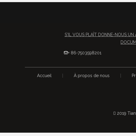
S'IL VOUS PLAÎT DONNE-NOUS UN 
DOCUME
+ 86-7503598201

Accueil
|
À propos de nous
|
Pr
 2019 Tian