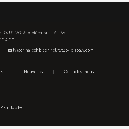
OU SI VOUS préférerions LA HAVE
D'AIDE!
ty@china-exhibition.net
/
ty@ty-dispaly.com

es
|
Nouvelles
|
Contactez-nous
s
Plan du site