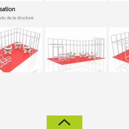
sation
du de la structure