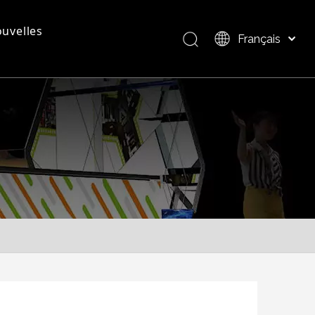
uvelles
Français
Bahasa indonesia
العربية
questions - réponses
Présentation du produit
Italiano
日本語
Pусский
Nederlands
Português
Deutsch
Español
简体中文
English