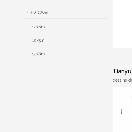
50-100㎡
12x6m
10x5m
12x8m
Tianyu
dessins de