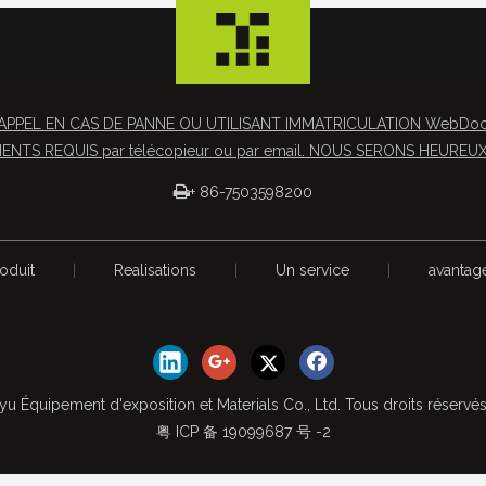
APPEL EN CAS DE PANNE OU UTILISANT IMMATRICULATION WebDocs 
NTS REQUIS par télécopieur ou par email. NOUS SERONS HEUREUX 

+ 86-7503598200
oduit
|
Realisations
|
Un service
|
avantag
yu Équipement d'exposition et Materials Co., Ltd. Tous droits réservé
粤 ICP 备 19099687 号 -2