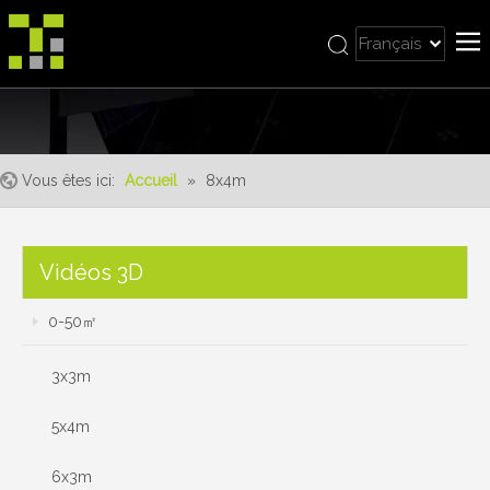
Français
Bahasa indonesia
Accueil
العربية
Italiano
À propos de nous
日本語
Vous êtes ici:
Accueil
»
8x4m
Produit
Pусский
Realisations
Nederlands
Português
Un service
Vidéos 3D
Deutsch
avantages
0-50㎡
Español
Nouvelles
简体中文
3x3m
English
Contactez-nous
5x4m
6x3m