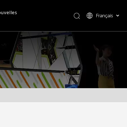
uvelles
Français
Bahasa indonesia
العربية
questions - réponses
Présentation du produit
Italiano
日本語
Pусский
Nederlands
Português
Deutsch
Español
简体中文
English