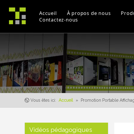
Accueil
À propos de nous
Prod
Contactez-nous
Profil de la société
Projet
Commerce équitable
certificats
Vidéos pédagogique
un événement
Vous êtes ici:
Accueil
»
Promotion Portable Affich
Vidéos pédagogiques