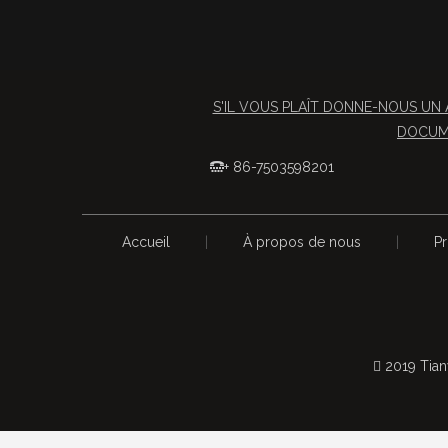
S'IL VOUS PLAÎT DONNE-NOUS UN 
DOCUME
+ 86-7503598201

Accueil
|
À propos de nous
|
Pr
 2019 Tian