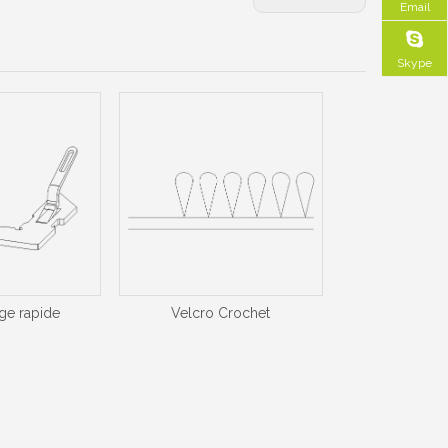
Email
Skype
age rapide
Velcro Crochet