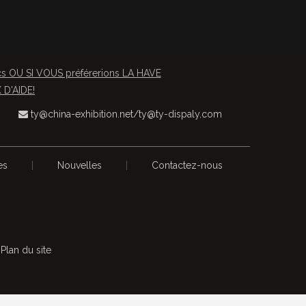
OU SI VOUS préférerions LA HAVE
D'AIDE!
ty@china-exhibition.net
/
ty@ty-dispaly.com

es
|
Nouvelles
|
Contactez-nous
s
Plan du site