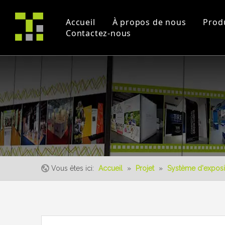
Accueil
À propos de nous
Prod
Contactez-nous
Profil de la société
Projet
Commerce équitable
certificats
Vidéos pédagogique
un événement
Vous êtes ici:
Accueil
»
Projet
»
Système d'exposi