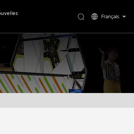
uvelles
Français
Bahasa indonesia
العربية
questions - réponses
Présentation du produit
Italiano
日本語
Pусский
Nederlands
Português
Deutsch
Español
简体中文
English