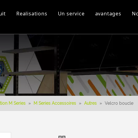
uit
Realisations
Un service
avantages
No
s
Equipement d'atelier et
Vidéos 3D
Nouveau produit
Télécharger
Conception 3D
tion M Series
»
M Series Accessoires
»
Autres
»
Velcro boucle