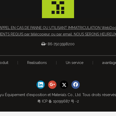
APPEL EN CAS DE PANNE OU UTILISANT IMMATRICULATION WebDocs 
NTS REQUIS par télécopieur ou par email. NOUS SERONS HEUREUX 

+ 86-7503598200
oduit
|
Realisations
|
Un service
|
avantag
yu Équipement d'exposition et Materials Co., Ltd. Tous droits réservé
粤 ICP 备 19099687 号 -2