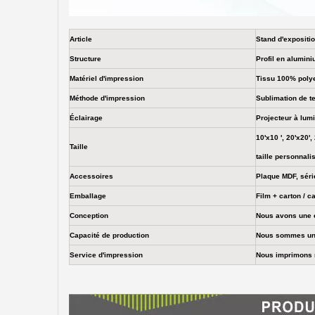
Article
Stand d'expositio
Structure
Profil en alumin
Matériel d'impression
Tissu 100% polyes
Méthode d'impression
Sublimation de te
Éclairage
Projecteur à lum
10'x10 ', 20'x20'
Taille
taille personnali
Accessoires
Plaque MDF, série
Emballage
Film + carton / c
Conception
Nous avons une é
Capacité de production
Nous sommes une 
Service d'impression
Nous imprimons n