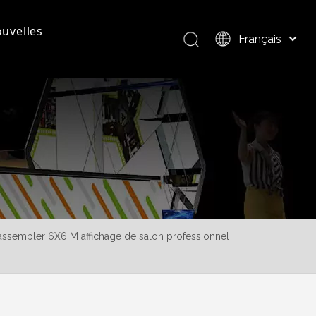
uvelles
Français
Bahasa indonesia
العربية
questions - réponses
Présentation du produit
Italiano
日本語
Pусский
Nederlands
Português
Deutsch
Español
assembler 6X6 M affichage de salon professionnel
简体中文
English