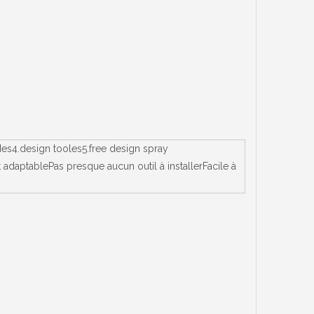
des4.design tooles5.free design spray
adaptablePas presque aucun outil à installerFacile à