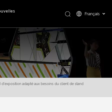
uvelles
Français
Bahasa indonesia
العربية
questions - réponses
Présentation du produit
Italiano
日本語
Pусский
Nederlands
Português
Deutsch
Español
 d'exposition adapté aux besoins du client de stand
简体中文
English