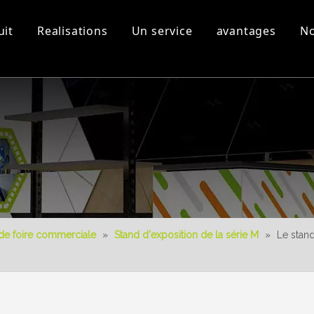
uit
Realisations
Un service
avantages
No
s
Equipement d'atelier et
Vidéos 3D
Nouveau produit
Télécharger
Conception 3D
de foire commerciale
»
Stand d'exposition de la série M
»
Le stand