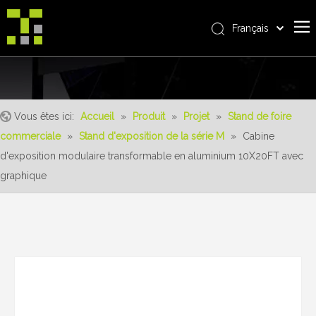
Français
Bahasa indonesia
Accueil
العربية
Italiano
À propos de nous
日本語
Vous êtes ici:
Accueil
»
Produit
»
Projet
»
Stand de foire
Produit
Pусский
commerciale
»
Stand d'exposition de la série M
»
Cabine
Realisations
Nederlands
d'exposition modulaire transformable en aluminium 10X20FT avec
Português
Un service
graphique
Deutsch
avantages
Español
Nouvelles
简体中文
English
Contactez-nous