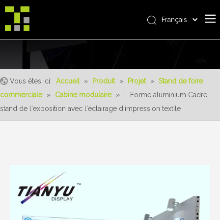
Français
Bahasa indonesia
Accueil
العربية
Italiano
À propos de nous
日本語
Vous êtes ici:
Accueil
»
Produit
»
Projet
»
Stand de foire
Produit
Pусский
commerciale
»
Cabine modulaire
»
L Forme aluminium Cadre
Realisations
Nederlands
stand de l'exposition avec l'éclairage d'impression textile
Português
Un service
Deutsch
avantages
Español
Nouvelles
简体中文
English
Contactez-nous