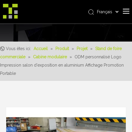
Français
Bahasa indonesia
Accueil
العربية
Italiano
À propos de nous
日本語
Vous êtes ici:
Accueil
»
Produit
»
Projet
»
Stand de foire
Produit
Pусский
commerciale
»
Cabine modulaire
»
ODM personnalisé Logo
Realisations
Nederlands
Impression salon d'exposition en aluminium Affichage Promotion
Português
Un service
Portable
Deutsch
avantages
Español
Nouvelles
简体中文
English
Contactez-nous