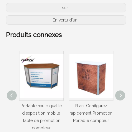
sur:
En vertu d'un:
Produits connexes
qualité
Pliant Configurez
Pliant Configurez
Promo
mobile
rapidement Promotion
rapidement Portable
en al
motion
Portable compteur
Display compteur
Cont
r
Co