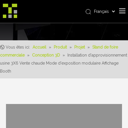
Français
Bahasa indonesia
Accueil
العربية
Italiano
À propos de nous
日本語
Vous êtes ici:
Accueil
»
Produit
»
Projet
»
Stand de foire
Produit
Pусский
commerciale
»
Conception 3D
»
Installation d'approvisionnement
Realisations
Nederlands
usine 3X6 Vente chaude Mode d'exposition modulaire Affichage
Português
Un service
Booth
Deutsch
avantages
Español
Nouvelles
简体中文
English
Contactez-nous