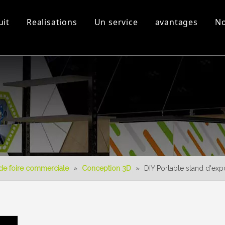
uit
Realisations
Un service
avantages
No
s
Equipement d'atelier et
Vidéos 3D
Nouveau produit
Télécharger
Conception 3D
de foire commerciale
»
Conception 3D
»
DIY Portable stand d'exp