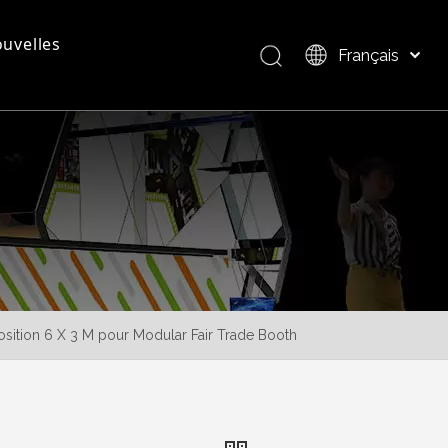
uvelles
Français
Bahasa indonesia
العربية
questions - réponses
Présentation du produit
Italiano
日本語
Pусский
Nederlands
Português
Deutsch
Español
osition 6 X 3 M pour Modular Fair Trade Booth
简体中文
English