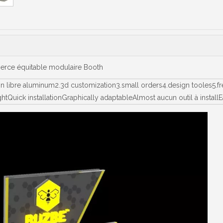
merce équitable modulaire Booth
ion libre aluminum2.3d customization3.small orders4.design tooles5
ightQuick installationGraphically adaptableAlmost aucun outil à ins