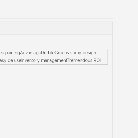
.free paintngAdvantageDurbleGreens spray design
tallEasy de useInventory managementTremendous ROI