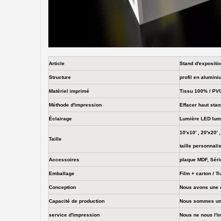
Article
Stand d'expositio
Structure
profil en alumin
Matériel imprimé
Tissu 100% / PVC 
Méthode d'impression
Effacer haut sta
Éclairage
Lumière LED lum
10'x10' , 20'x20'
Taille
taille personnali
Accessoires
plaque MDF, Série
Emballage
Film + carton / T
Conception
Nous avons une é
Capacité de production
Nous sommes une 
service d'impression
Nous ne nous l'i