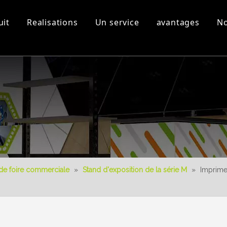
uit
Realisations
Un service
avantages
No
s
Equipement d'atelier et
Vidéos 3D
Nouveau produit
Télécharger
Conception 3D
de foire commerciale
»
Stand d'exposition de la série M
»
Imprime