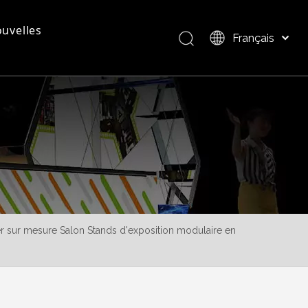
uvelles
Français
Bahasa indonesia
العربية
questions - réponses
Présentation du produit
Italiano
日本語
Pусский
Nederlands
Português
Deutsch
Español
r sur mesure Salon Stands d'exposition modulaire en
简体中文
English