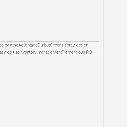
.free paintngAdvantageDurbleGreens spray design
tallEasy de useInventory managementTremendous ROI