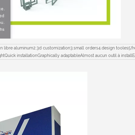
ion libre aluminum2.3d customization3.small orders4.design tooles5
ightQuick installationGraphically adaptableAlmost aucun outil à ins