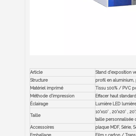
Article
Stand d'exposition ve
Structure
profil en aluminium,
Matériel imprimé
Tissu 100% / PVC poly
Méthode d'impression
Effacer haut standar
Éclairage
Lumière LED lumière
10'x10' , 20'x20' , 2
Taille
taille personnalisée
Accessoires
plaque MDF, Série, Sé
Emballage
Film + carton / Tran