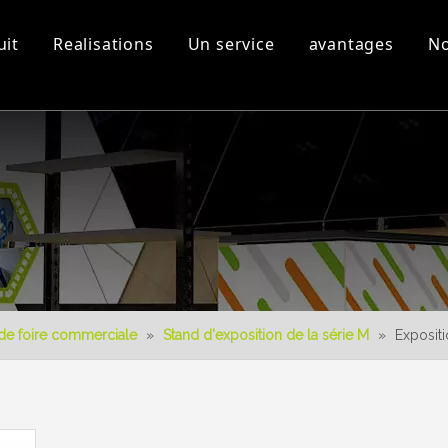
uit
Realisations
Un service
avantages
No
s
Equipement d'atelier et
Vidéos 3D
Nouveau produit
Télécharger
Conception 3D
de foire commerciale
»
Stand d'exposition de la série M
»
Exposit