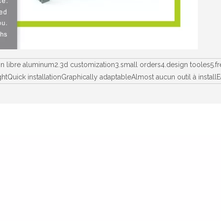
ion libre aluminum2.3d customization3.small orders4.design tooles5
ightQuick installationGraphically adaptableAlmost aucun outil à ins