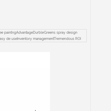
.free paintngAdvantageDurbleGreens spray design
tallEasy de useInventory managementTremendous ROI