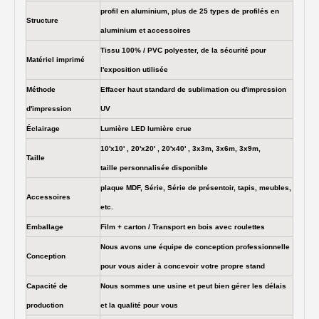
profil en aluminium, plus de 25 types de profilés en
Structure
aluminium et accessoires
Tissu 100% / PVC polyester, de la sécurité pour
Matériel imprimé
l'exposition utilisée
Méthode
Effacer haut standard de sublimation ou d'impression
d'impression
UV
Éclairage
Lumière LED lumière crue
10'x10' , 20'x20' , 20'x40' , 3x3m, 3x6m, 3x9m,
Taille
taille personnalisée disponible
plaque MDF, Série, Série de présentoir, tapis, meubles,
Accessoires
etc.
Emballage
Film + carton / Transport en bois avec roulettes
Nous avons une équipe de conception professionnelle
Conception
pour vous aider à concevoir votre propre stand
Capacité de
Nous sommes une usine et peut bien gérer les délais
production
et la qualité pour vous