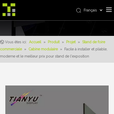
Français
Bahasa indonesia
Accueil
العربية
Italiano
À propos de nous
日本語
Vous êtes ici:
Accueil
»
Produit
»
Projet
»
Stand de foire
Produit
Pусский
commerciale
»
Cabine modulaire
»
Facile à installer et pliable,
Realisations
Nederlands
moderne et le meilleur prix pour stand de l'exposition
Português
Un service
Deutsch
avantages
Español
Nouvelles
简体中文
English
Contactez-nous