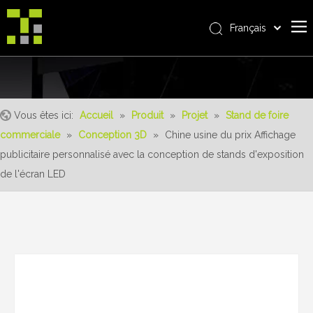
Français
Bahasa indonesia
Accueil
العربية
Italiano
À propos de nous
日本語
Vous êtes ici:
Accueil
»
Produit
»
Projet
»
Stand de foire
Produit
Pусский
commerciale
»
Conception 3D
»
Chine usine du prix Affichage
Realisations
Nederlands
publicitaire personnalisé avec la conception de stands d'exposition
Português
Un service
de l'écran LED
Deutsch
avantages
Español
Nouvelles
简体中文
English
Contactez-nous