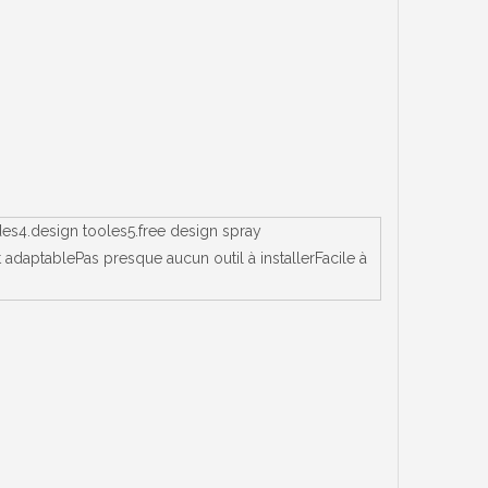
des4.design tooles5.free design spray
adaptablePas presque aucun outil à installerFacile à