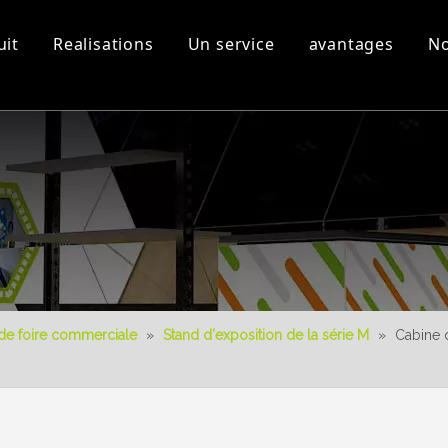
uit
Realisations
Un service
avantages
No
s
Equipement d'atelier et
Vidéos 3D
Nouveau produit
Télécharger
Conception 3D
de foire commerciale
»
Stand d'exposition de la série M
»
Cabine d