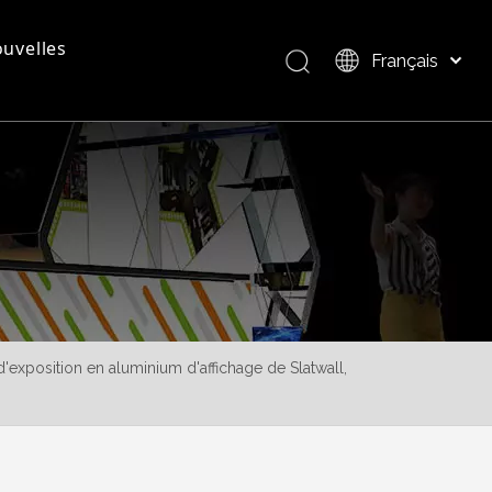
uvelles
Français
Bahasa indonesia
العربية
questions - réponses
Présentation du produit
Italiano
日本語
Pусский
Nederlands
Português
Deutsch
Español
'exposition en aluminium d'affichage de Slatwall,
简体中文
English