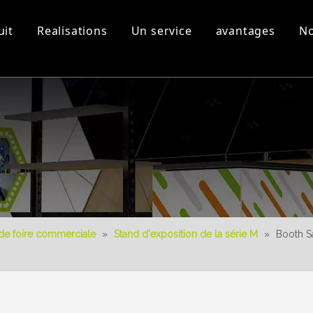
uit
Realisations
Un service
avantages
No
s
Equipement d'atelier et
Vidéos 3D
Nouveau produit
Télécharger
Conception 3D
de foire commerciale
»
Stand d'exposition de la série M
»
Booth S