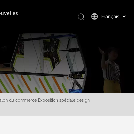
uvelles
Français
Bahasa indonesia
العربية
questions - réponses
Présentation du produit
Italiano
日本語
Pусский
Nederlands
Português
Deutsch
Español
alon du commerce Exposition spéciale design
简体中文
English