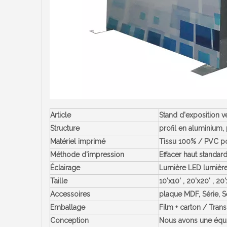
Article
Stand d'exposition ve
Structure
profil en aluminium,
Matériel imprimé
Tissu 100% / PVC poly
Méthode d'impression
Effacer haut standar
Éclairage
Lumière LED lumière
Taille
10'x10' , 20'x20' , 2
Accessoires
plaque MDF, Série, Sé
Emballage
Film + carton / Tran
Conception
Nous avons une équi