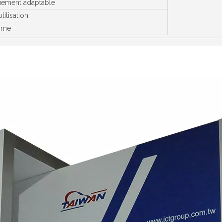
uement adaptable
utilisation
rme