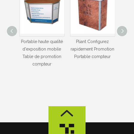
qualité
Pliant Configurez
Pliant Configurez
Vente 
mobile
rapidement Promotion
rapidement Portable
Pro
otion
Portable compteur
Display compteur
Port
r