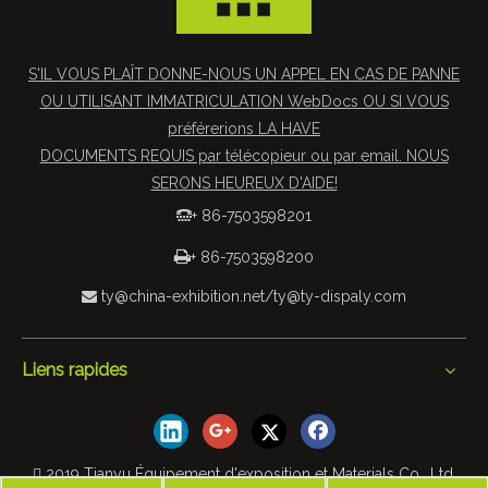
S'IL VOUS PLAÎT DONNE-NOUS UN APPEL EN CAS DE PANNE
OU UTILISANT IMMATRICULATION WebDocs OU SI VOUS
préférerions LA HAVE
DOCUMENTS REQUIS par télécopieur ou par email. NOUS
SERONS HEUREUX D'AIDE!
+ 86-7503598201


+ 86-7503598200
ty@china-exhibition.net
/
ty@ty-dispaly.com

Liens rapides
 2019 Tianyu Équipement d'exposition et Materials Co., Ltd.