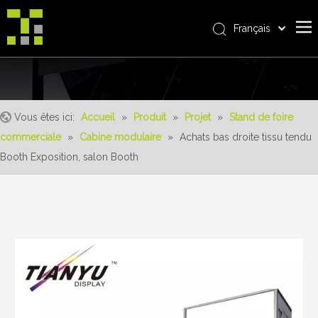
Français
Bahasa indonesia
Accueil
العربية
Italiano
À propos de nous
日本語
Vous êtes ici:
Accueil
»
Produit
»
Projet
»
Stand de foire
Produit
Pусский
commerciale
»
Cabine modulaire
»
Achats bas droite tissu tendu
Realisations
Nederlands
Booth Exposition, salon Booth
Português
Un service
Deutsch
avantages
Español
Nouvelles
简体中文
English
Contactez-nous