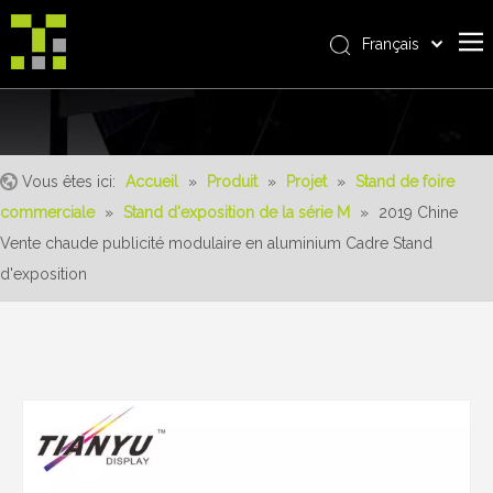
Français
Bahasa indonesia
Accueil
العربية
Italiano
À propos de nous
日本語
Vous êtes ici:
Accueil
»
Produit
»
Projet
»
Stand de foire
Produit
Pусский
commerciale
»
Stand d'exposition de la série M
»
2019 Chine
Realisations
Nederlands
Vente chaude publicité modulaire en aluminium Cadre Stand
Português
Un service
d'exposition
Deutsch
avantages
Español
Nouvelles
简体中文
English
Contactez-nous