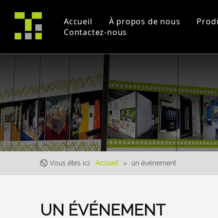
Accueil
À propos de nous
Prod
Contactez-nous
Profil de la société
Projet
Commerce équitable
certificats
Vidéos pédagogique
un événement
Vous êtes ici:
Accueil
»
un événement
UN ÉVÉNEMENT