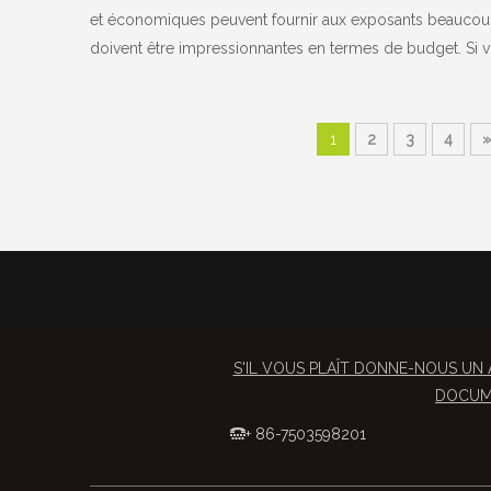
et économiques peuvent fournir aux exposants beaucoup 
doivent être impressionnantes en termes de budget. Si 
1
2
3
4
»
S'IL VOUS PLAÎT DONNE-NOUS UN 
DOCUME
+ 86-7503598201
