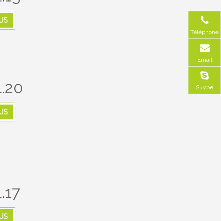
US
Téléphone
Email
.20
Skype
US
.17
US