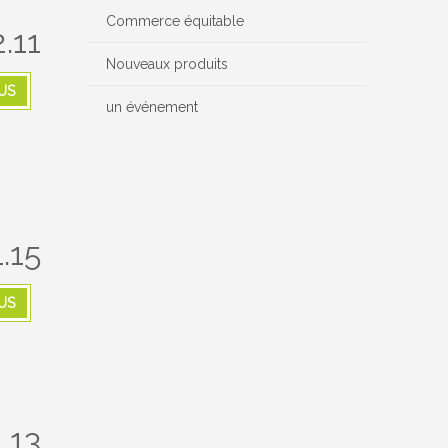
Commerce équitable
.11
Nouveaux produits
US
un événement
.15
US
.13