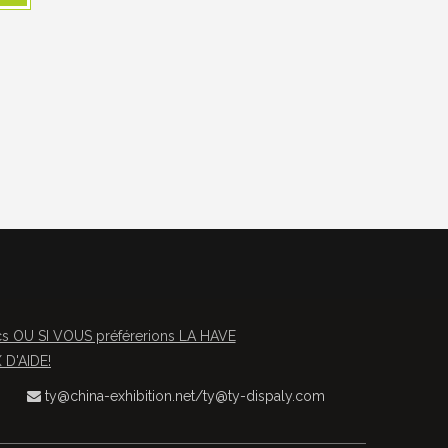
OU SI VOUS préférerions LA HAVE
D'AIDE!
ty@china-exhibition.net
/
ty@ty-dispaly.com
