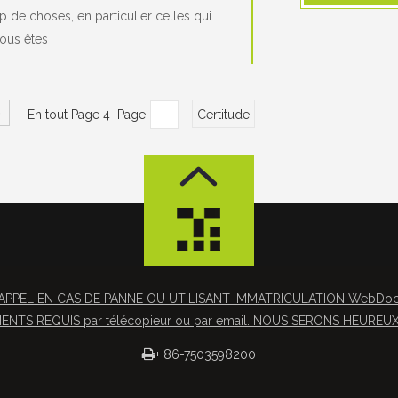
de choses, en particulier celles qui
vous êtes
En tout Page 4 Page
Certitude
APPEL EN CAS DE PANNE OU UTILISANT IMMATRICULATION WebDocs 
NTS REQUIS par télécopieur ou par email. NOUS SERONS HEUREUX 

+ 86-7503598200