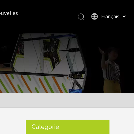
uvelles
Français
Bahasa indonesia
العربية
questions - réponses
Présentation du produit
Italiano
日本語
Pусский
Nederlands
Português
Deutsch
Español
简体中文
English
Catégorie