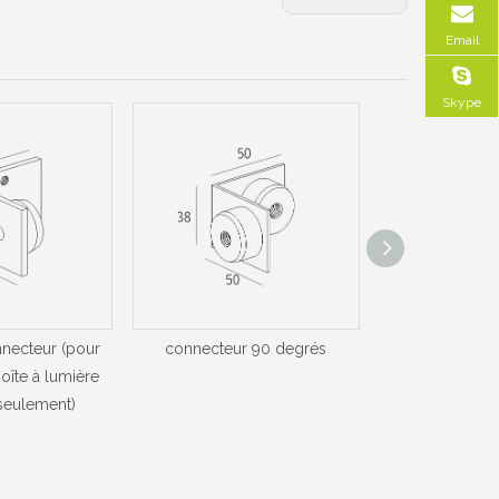
Email
Skype
necteur (pour
connecteur 90 degrés
connecteur 9
oîte à lumière
utiliser avec g
eulement)
90 de