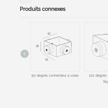
Produits connexes
r 90 degrés
90 degrés connecteur 4 voies
120 degrés 
fa