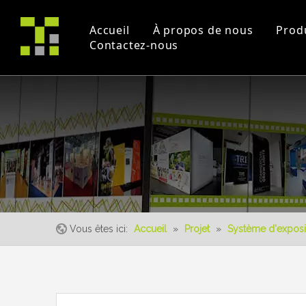
Accueil
À propos de nous
Prod
Contactez-nous
Profil de la société
Projet
Commerce équitable
certificats
Vidéos pédagogique
un événement
Vous êtes ici:
Accueil
»
Projet
»
Système d'exposi