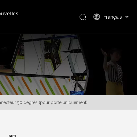
uvelles
Français
Bahasa indonesia
العربية
questions - réponses
Présentation du produit
Italiano
日本語
Pусский
Nederlands
Português
Deutsch
Español
necteur 90 degrés (pour porte uniquement)
简体中文
English