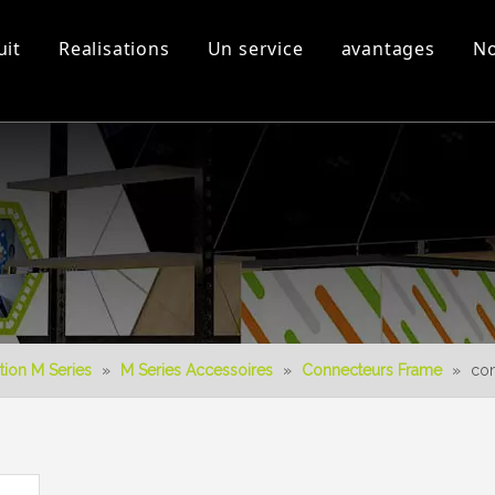
uit
Realisations
Un service
avantages
No
s
Equipement d'atelier et
Vidéos 3D
Nouveau produit
Télécharger
Conception 3D
tion M Series
»
M Series Accessoires
»
Connecteurs Frame
»
con