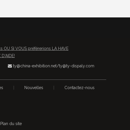
OU SI VOUS préférerions LA HAVE
D'AIDE!
ty@china-exhibition.net
/
ty@ty-dispaly.com

es
|
Nouvelles
|
Contactez-nous
s
Plan du site