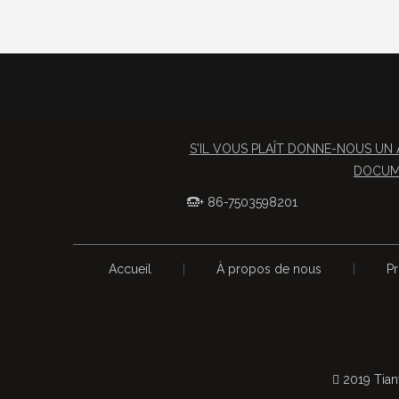
S'IL VOUS PLAÎT DONNE-NOUS UN 
DOCUME
+ 86-7503598201

Accueil
|
À propos de nous
|
Pr
 2019 Tian