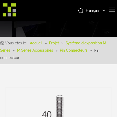
Français
Bahasa indonesia
Accueil
العربية
Italiano
À propos de nous
日本語
Vous êtes ici:
Accueil
»
Projet
»
Système d'exposition M
Produit
Pусский
Series
»
M Series Accessoires
»
Pin Connecteurs
»
Pin
Realisations
Nederlands
connecteur
Português
Un service
Deutsch
avantages
Español
Nouvelles
简体中文
English
Contactez-nous