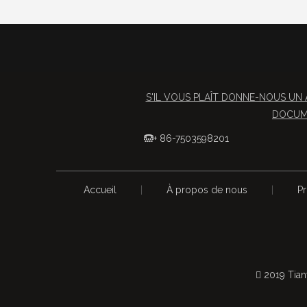
S'IL VOUS PLAÎT DONNE-NOUS UN 
DOCUME
+ 86-7503598201

Accueil
|
À propos de nous
|
Pr
 2019 Tian