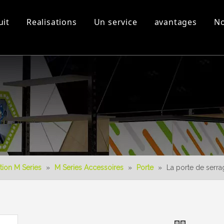
uit
Realisations
Un service
avantages
No
s
Equipement d'atelier et
Vidéos 3D
Nouveau produit
Télécharger
Conception 3D
tion M Series
»
M Series Accessoires
»
Porte
»
La porte de serr