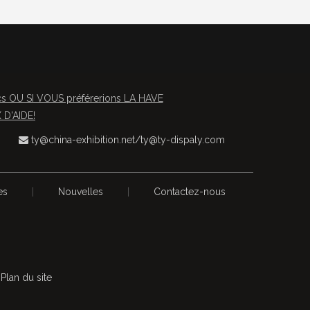
OU SI VOUS préférerions LA HAVE
D'AIDE!
ty@china-exhibition.net
/
ty@ty-dispaly.com

es
|
Nouvelles
|
Contactez-nous
s
Plan du site