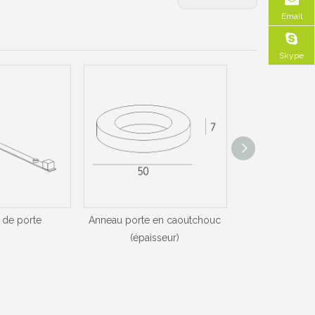
Email
Skype
 de porte
Anneau porte en caoutchouc
Anneau porte 
(épaisseur)
(min