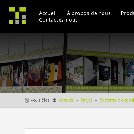
Accueil
À propos de nous
Prod
Contactez-nous
Profil de la société
Projet
Commerce équitable
certificats
Vidéos pédagogique
un événement
Vous êtes ici:
Accueil
»
Projet
»
Système d'exposi