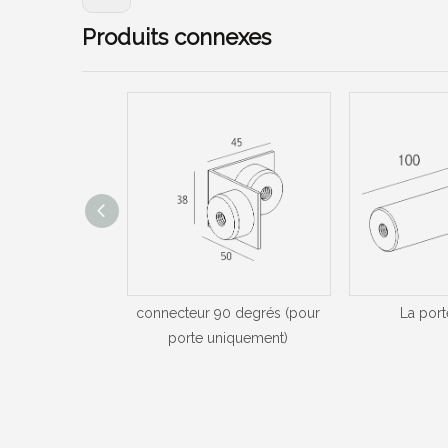
Produits connexes
r 90 degrés
connecteur 90 degrés (pour
La por
porte uniquement)