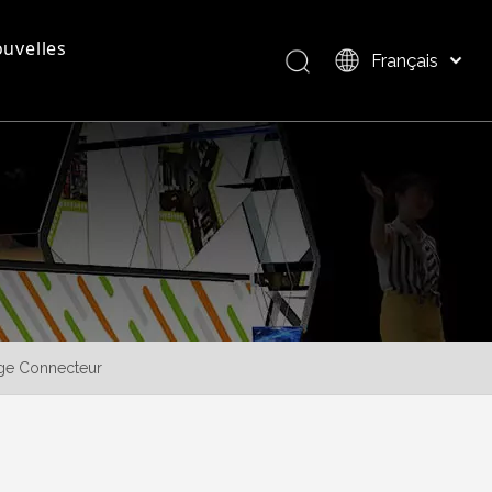
uvelles
Français
Bahasa indonesia
العربية
questions - réponses
Présentation du produit
Italiano
日本語
Pусский
Nederlands
Português
Deutsch
Español
age Connecteur
简体中文
English