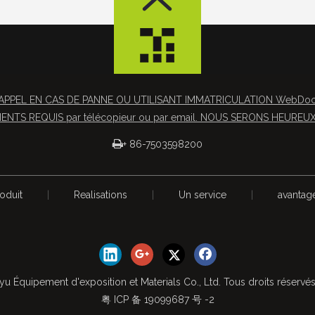
APPEL EN CAS DE PANNE OU UTILISANT IMMATRICULATION WebDocs 
NTS REQUIS par télécopieur ou par email. NOUS SERONS HEUREUX 

+ 86-7503598200
oduit
|
Realisations
|
Un service
|
avantag
yu Équipement d'exposition et Materials Co., Ltd. Tous droits réservé
粤 ICP 备 19099687 号 -2