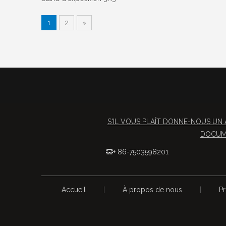
1
2
»
S'IL VOUS PLAÎT DONNE-NOUS UN 
DOCUME
+ 86-7503598201

Accueil
|
À propos de nous
|
Pr