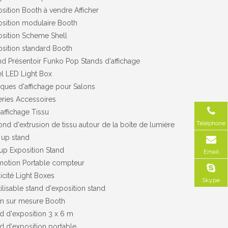
sition Booth à vendre Afficher
sition modulaire Booth
sition Scheme Shell
sition standard Booth
d Présentoir Funko Pop Stands d'affichage
l LED Light Box
ques d'affichage pour Salons
ries Accessoires
affichage Tissu
Téléphone
ond d'extrusion de tissu autour de la boîte de lumière
 up stand
p Exposition Stand
Email
motion Portable compteur
icité Light Boxes
Skype
ilisable stand d'exposition stand
on sur mesure Booth
d d'exposition 3 x 6 m
d d'exposition portable