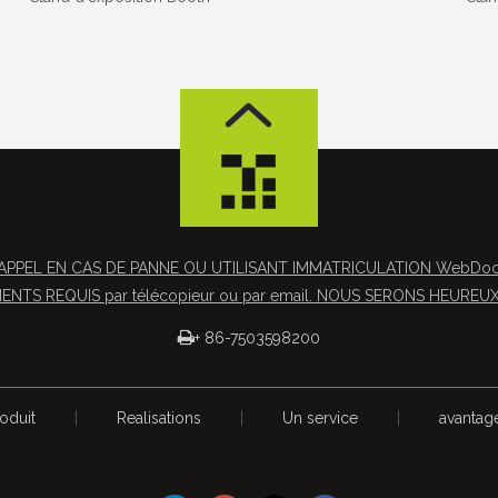
APPEL EN CAS DE PANNE OU UTILISANT IMMATRICULATION WebDocs 
NTS REQUIS par télécopieur ou par email. NOUS SERONS HEUREUX 

+ 86-7503598200
oduit
|
Realisations
|
Un service
|
avantag