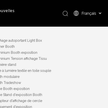
uvelles
Français
Bahasa indonesia
العربية
questions - réponses
Présentation du produit
Italiano
chage autoportant Light Box
日本語
cher Booth
Pусский
minium Booth exposition
Nederlands
inium Tension affichage Tissu
Português
ière stand
Deutsch
e à lumière textile en toile souple
Español
th modulaire
简体中文
th Tradeshow
English
e Booth exposition
e Stand d'exposition Booth
teur d'affichage de cercle
pement d'exposition