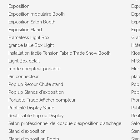
Exposition
Expo
Exposition modulaire Booth
Expo
Exposition Salon Booth
Expo
Exposition Stand
Expo
Frameless Light Box
Gran
grande taille Box Light
Hôte
Installation facile Tension Fabric Trade Show Booth
Kios
Light Box détail
M Se
mode compteur portable
Mur 
Pin connecteur
plaf
Pop up Retour Chute stand
Pop
Pop up Stands d'exposition
Popu
Portable Trade Afficher compteur
Pro
Publicité Display Stand
Publ
Réutilisable Pop up Display
Réut
Salon professionnel de kiosque d'exposition d'affichage
Sal
Stand d'exposition
Stan
Stand d'exposition Booth
Stan