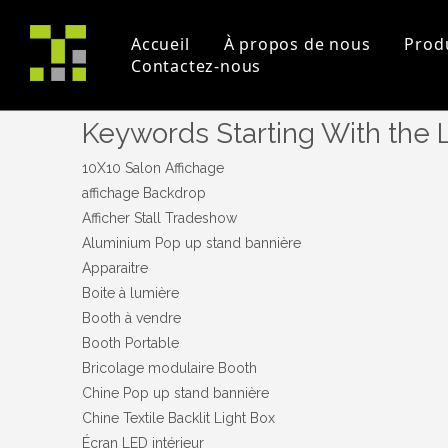
Accueil
À propos de nous
Prod
Contactez-nous
Keywords Starting With the 
Profil de la société
Projet
Commerce équitable
certificats
Vidéos pédagogique
un événement
10X10 Salon Affichage
affichage Backdrop
Afficher Stall Tradeshow
Aluminium Pop up stand bannière
Apparaitre
Boite à lumière
Booth à vendre
Booth Portable
Bricolage modulaire Booth
Chine Pop up stand bannière
Chine Textile Backlit Light Box
Écran LED intérieur