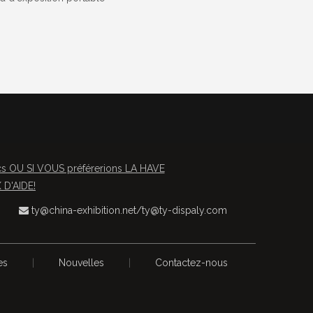
OU SI VOUS préférerions LA HAVE
D'AIDE!
ty@china-exhibition.net
/
ty@ty-dispaly.com

es
|
Nouvelles
|
Contactez-nous