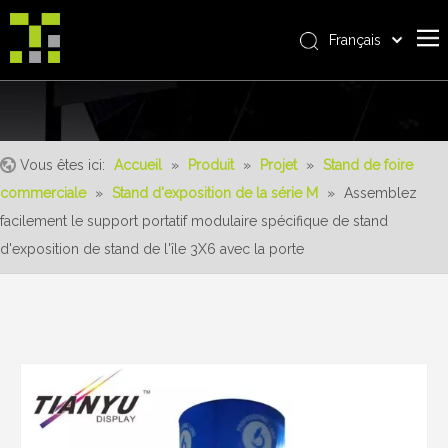
Français
Bahasa indonesia
Accueil
العربية
Italiano
À propos de nous
日本語
Vous êtes ici:
Accueil
»
Produit
»
Projet
»
Stand de foire
Produit
Pусский
commerciale
»
Stand d'exposition de la série M
»
Assemblez
Realisations
Nederlands
facilement le support portatif modulaire spécifique de stand
Português
Un service
d'exposition de stand de l'île 3X6 avec la porte
Deutsch
avantages
Español
Nouvelles
简体中文
English
Contactez-nous